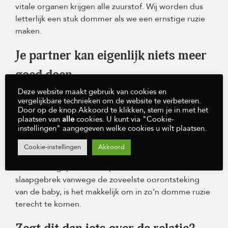
vitale organen krijgen alle zuurstof. Wij worden dus
letterlijk een stuk dommer als we een ernstige ruzie
maken.
Je partner kan eigenlijk niets meer
goed doen.
Deze website maakt gebruik van cookies en
vergelijkbare technieken om de website te verbeteren.
Als we door onze eigen lichamelijke reactie dommer
Door op de knop Akkoord te klikken, stem je in met het
worden, want dat gebeurt er op zo’n moment,
plaatsen van
alle
cookies. U kunt via "Cookie-
instellingen" aangegeven welke cookies u wilt plaatsen.
kunnen wij alleen nog maar zwart-wit denken. Een
partner vindt zijn eigen gedrag onberispelijk. Je ziet
Cookie-instellingen
Akkoord
alleen nog maar de negativiteit van je eigen partner.
Als men uitgeput en overprikkeld is door weken
slaapgebrek vanwege de zoveelste oorontsteking
van de baby, is het makkelijk om in zo’n domme ruzie
terecht te komen.