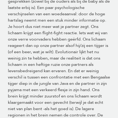
gesprekken (zowel bij de ouders als bij de baby als de
laatste erbij is). Een paar psychologische
verschijnselen van een woedeaanval: door de hoge
hartslag neemt men een stuk minder informatie op.
Je hoort dus niet meer wat je partner zegt. Ons
lichaam krijgt een flight-fight reactie. Iets wat wij van
onze verre voorvaders hebben geërfd. Ons lichaam
reageert dan op onze partner alsof hij/zij een tijger is
(of een beer, wat je wilt). Evolutionair lijkt het nu
weinig zin te hebben, maar de realiteit is dat ons
lichaam in een heftige ruzie onze partners als
levensbedreigend kan ervaren. En dat er weinig
verschil is tussen een confrontatie met een Bengaalse
tijger diep in de jungle van Java en de partner in zijn
pyjama met een verkeerd flesje in zijn hand. Ons
brein krijgt minder zuurstof en ons lichaam wordt
klaargemaakt voor een gevecht (terwijl je dat echt
niet van plan bent -als het goed is). De lagere
regionen in het brein nemen de controle over. De