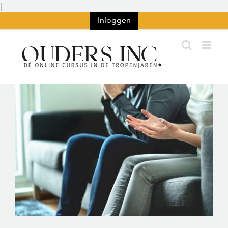
Ga
|
naar
Inloggen
inhoud
Bekijk
grotere
afbeelding