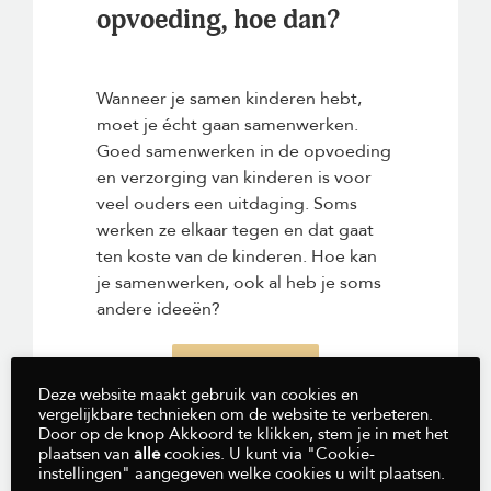
opvoeding, hoe dan?
Wanneer je samen kinderen hebt,
moet je écht gaan samenwerken.
Goed samenwerken in de opvoeding
en verzorging van kinderen is voor
veel ouders een uitdaging. Soms
werken ze elkaar tegen en dat gaat
ten koste van de kinderen. Hoe kan
je samenwerken, ook al heb je soms
andere ideeën?
Bekijk video
Deze website maakt gebruik van cookies en
vergelijkbare technieken om de website te verbeteren.
Door op de knop Akkoord te klikken, stem je in met het
plaatsen van
alle
cookies. U kunt via "Cookie-
instellingen" aangegeven welke cookies u wilt plaatsen.