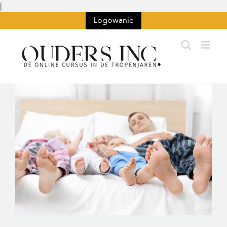
Przejdź
|
do
Logowanie
treści
Wyświetl
większy
obraz