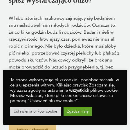
śpisz wystarczająco dużo?
W laboratoriach naukowcy zajmujący się badaniem
snu naśladowali sen młodych rodziców. Oznacza to,
że co kilka godzin budzili rodziców. Badani mieli w
rzeczywistości łatwiejszy czas, ponieważ nie musieli
robić nic innego. Nie było dziecka, które musiałoby
pić mleko, potrzebować czystej pieluchy lub płakać z
powodu skurczów. Naukowcy odkryli, że brak snu
może prowadzić do uczucia przygnębienia, tj. bez
żadnego powodu! Zaleca się zwrócenie się o pomoc,
Ta strona wykorzystuje pliki cookie i podobne techniki w
na przykład do CJG, w opracowaniu rutyny snu dla
celu ulepszenia witryny. Klikając przycisk Zgadzam się,
dzieci.
wyrażasz zgodę na ustawienie
wszystkich
plików cookie.
Możesz wskazać, które pliki cookie chcesz ustawić za
Rodzice nie muszą wymyślać koła na nowo. Kurs
pomocą "Ustawień plików cookie".
online Ouders Inc. zawiera najlepsze wskazówki
Ustawienia plików cookie
Zgadzam się
dotyczące radzenia sobie z brakiem snu.