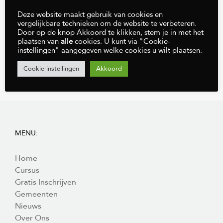
Deze website maakt gebruik van cookies en
Gelieve dit veld leeg te laten.
vergelijkbare technieken om de website te verbeteren.
Door op de knop Akkoord te klikken, stem je in met het
plaatsen van
alle
cookies. U kunt via "Cookie-
instellingen" aangegeven welke cookies u wilt plaatsen.
Cookie-instellingen
Akkoord
MENU:
Home
Cursus
Gratis Inschrijven
Gemeenten
Nieuws
Over Ons