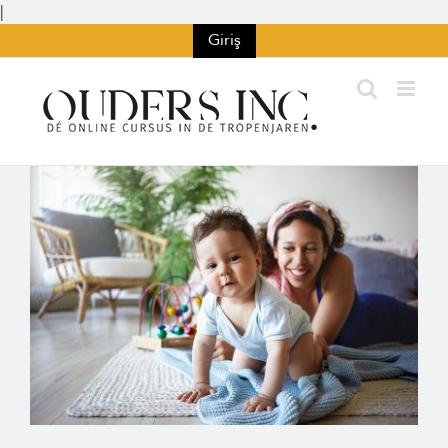
İçeriğe
|
git
Giriş
Büyük
resmi
görüntüle