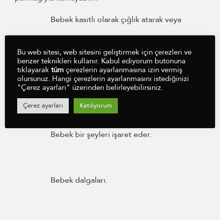
Bebek kasıtlı olarak çığlık atarak veya
Bu web sitesi, web sitesini geliştirmek için çerezleri ve
öksürerek dikkat çekmeyi öğrenir.
benzer teknikleri kullanır. Kabul ediyorum butonuna
tıklayarak
tüm
çerezlerin ayarlanmasına izin vermiş
Bebek el çırpmak gibi komik şeyler yaparak
olursunuz. Hangi çerezlerin ayarlanmasını istediğinizi
"Çerez ayarları" üzerinden belirleyebilirsiniz.
Çerez ayarları
Katılıyorum
dikkat çekmeye çalışabilir.
Bebek bir şeyleri işaret eder.
Bebek dalgaları.