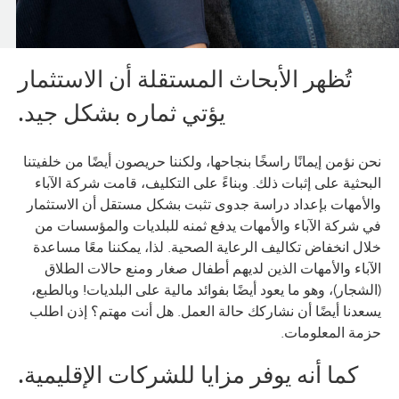
تُظهر الأبحاث المستقلة أن الاستثمار
يؤتي ثماره بشكل جيد.
نحن نؤمن إيمانًا راسخًا بنجاحها، ولكننا حريصون أيضًا من خلفيتنا
البحثية على إثبات ذلك. وبناءً على التكليف، قامت شركة الآباء
والأمهات بإعداد دراسة جدوى تثبت بشكل مستقل أن الاستثمار
في شركة الآباء والأمهات يدفع ثمنه للبلديات والمؤسسات من
خلال انخفاض تكاليف الرعاية الصحية. لذا، يمكننا معًا مساعدة
الآباء والأمهات الذين لديهم أطفال صغار ومنع حالات الطلاق
(الشجار)، وهو ما يعود أيضًا بفوائد مالية على البلديات! وبالطبع،
يسعدنا أيضًا أن نشاركك حالة العمل. هل أنت مهتم؟ إذن اطلب
حزمة المعلومات.
كما أنه يوفر مزايا للشركات الإقليمية.