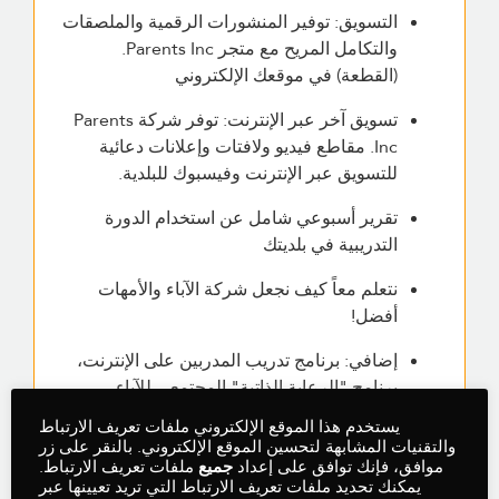
التسويق: توفير المنشورات الرقمية والملصقات
والتكامل المريح مع متجر Parents Inc.
(القطعة) في موقعك الإلكتروني
تسويق آخر عبر الإنترنت: توفر شركة Parents
Inc. مقاطع فيديو ولافتات وإعلانات دعائية
للتسويق عبر الإنترنت وفيسبوك للبلدية.
تقرير أسبوعي شامل عن استخدام الدورة
التدريبية في بلديتك
نتعلم معاً كيف نجعل شركة الآباء والأمهات
أفضل!
إضافي: برنامج تدريب المدربين على الإنترنت،
برنامج "الرعاية الذاتية" المجتمعي للآباء
والأمهات الذين لديهم أطفال صغار
يستخدم هذا الموقع الإلكتروني ملفات تعريف الارتباط
والتقنيات المشابهة لتحسين الموقع الإلكتروني. بالنقر على زر
موافق، فإنك توافق على إعداد
جميع
ملفات تعريف الارتباط.
يمكنك تحديد ملفات تعريف الارتباط التي تريد تعيينها عبر