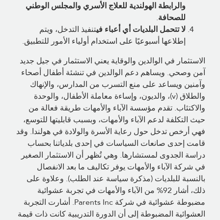
والرابطة الهولندية للعلاج الأسري والمجلس الوطني
للصحافة
.
لا تتحمل البلديات أي أعباء في
تنفيذ التدخل، ويتم
إطلاعها أسبوعيًا على استخدام أولياء الأمور للتطبيق.
الاستثمار في الوالدين والوقاية يعني الاستثمار في جيل جديد
آمن وصحي. ويساهم دعم الوالدين في تنشئة أطفال أصحاء
وآمنين ويساعد على منع التسرب من المدارس، والإنهاك
والطلاق (v)، والديون، وإساءة معاملة الأطفال، والوحدة
والاكتئاب. تقدم مؤسسة الآباء والأمهات طريقة فعالة من
حيث التكلفة لدعم الآباء والأمهات، وبسبب قابليتها للتوسع،
فهي أرخص تدخل حول رعاية الأسرة والولادة في هولندا. وقد
قامت إحدى صانعات السياسات في إحدى بلدياتنا بحساب
دراسة الجدوى لمستشارها. وهي تُظهر أن الاستثمار الصغير
في شركة الآباء والأمهات يوفر تكاليف ما بعد الانفصال
بالنسبة للبلديات (مذكرة سياسة عند الطلب). وعلاوة على
ذلك، أشار 92% من الآباء والأمهات في تجربة عشوائية
مضبوطة عشوائية في شركة Parents Inc. أشارت التجربة
العشوائية المضبوطة إلى أن الدورة التدريبية كانت ذات قيمة