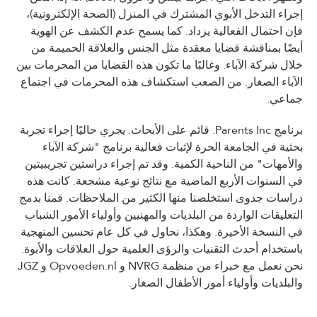
إجراء التدخل الأبوي المشترك في المنزل (الصحة الإلكترونية)،
فإن احتمال الفعالية يزداد. كما يسمح عدم الكشف عن الهوية
أيضًا بمناقشة قضايا معقدة مثل الجنس والعلاقة الحميمة من
خلال شركة الآباء. وغالبًا ما تكون هذه القضايا من المحرمات بين
الآباء الصغار. من الصعب استكشاف هذه المحرمات في اجتماع
جماعي.
برنامج Parents Inc. قائم على الأبحاث. يجري حاليًا إجراء تجربة
بحثية في الجامعة الحرة لإثبات فعالية برنامج "شركة الآباء
والأمهات" من الناحية الكمية. وقد تم إجراء دراستين تجريبيتين
في السنوات الأربع الماضية مع نتائج نوعية مشجعة. كانت هذه
دراسات جدوى استخلصنا منها الكثير من الملاحظات. قمنا بدمج
التعليقات الواردة من البلديات والمهنيين وأولياء الأمور الشباب
في النسخة الأخيرة. وهكذا، نحاول في كل عام تحسين المنهجية
باستخدام أحدث التقنيات والرؤى العلمية حول العلاقات والأبوة.
نحن نعمل مع خبراء من منظمة NVRG و Opvoeden.nl و JGZ
والبلديات وأولياء أمور الأطفال الصغار.