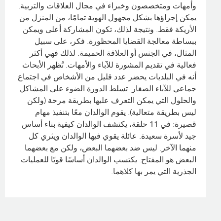
وأمهات ومتخصصون وخبراء في مجال العلاقات والتربية.
يمكن إجراؤها بشكل مجهول الهوية تمامًا، من المنزل من
الأريكة فقط. ونتيجة لذلك، تكون المشاركة أعلى ويمكن
ببساطة معالجة القضايا المحظورة. فكر، على سبيل
المثال، في الجنس أو العلاقة الحميمة. لذلك فهي أكثر
فعالية في تقديم المشورة للآباء والأمهات. تُظهر الأبحاث
أنه في البلديات يحضر عدد قليل من الأشخاص في اجتماع
جماعي للآباء الصغار. تسلط الدورة الضوء على المشاكل
والحلول التي يمكن التعرف عليها بطريقة مرحة (ولكن
ليس بطريقة متعالية). يقوم الوالدان معًا بتنفيذ مهام
قصيرة: في 11 حلقة، يكتشف الوالدان كيفية بناء أساس
جيد لأسرة سعيدة. عائلة يقوي فيها الوالدان ويثري كل
منهما الآخر. ليس ضد بعضهما البعض، ولكن مع بعضهما
البعض هو المفتاح. يكتسب الوالدان أساسًا قويًا للعمليات
الجذرية التي يمر بها كلاهما.