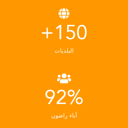
+
150
البلديات
92
%
آباء راضون