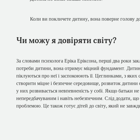
Коли ви покличете дитину, вона поверне голову до
Чи можу я довіряти світу?
За словами психолога Еріка Еріксона, перші два роки за
потреби дитини, вона отримує міцний фундамент. Дитина н
піклуються про неї і заспокоюють її. Цеглинками, з яких 
створити міцне і безпечне середовище, розвиток дитини
у них розвивається невпевненість у собі. Якщо батьки не 
непередбачуваним і навіть небезпечним. Слід додати, що
проблемою. Це також готує дітей до світу, який не завжд