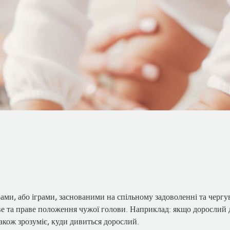
ми, або іграми, заснованими на спільному задоволенні та чергу
іве та праве положення чужої голови. Наприклад: якщо дорослий 
акож зрозуміє, куди дивиться дорослий.