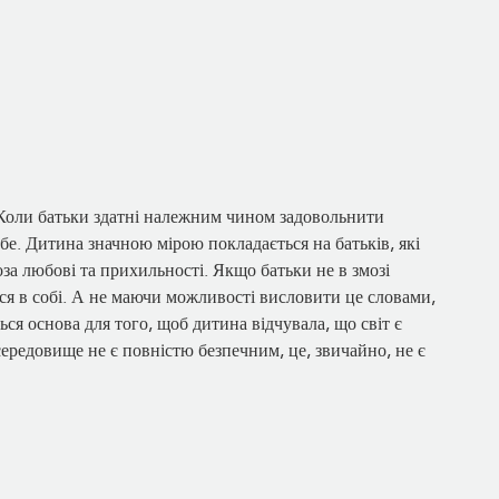
. Коли батьки здатні належним чином задовольнити
бе. Дитина значною мірою покладається на батьків, які
доза любові та прихильності. Якщо батьки не в змозі
ся в собі. А не маючи можливості висловити це словами,
ься основа для того, щоб дитина відчувала, що світ є
ередовище не є повністю безпечним, це, звичайно, не є