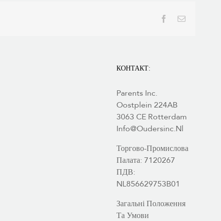
Facebook
Електронн
пошта
КОНТАКТ:
Parents Inc.
Oostplein 224AB
3063 CE Rotterdam
Info@oudersinc.nl
Торгово-Промислова
Палата: 7120267
ПДВ:
NL856629753B01
Загальні Положення
Та Умови