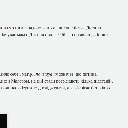
ається з ним із задоволенням і впевненістю. Дитина
відчуває мама. Дитина стає все більш цікавою до інших
зняє себе і матір.
Індивідуація
означає, що дитина
дно з Малером, на цій стадії розрізняють кілька підстадій,
 починає обережно досліджувати, але зберігає батьків як