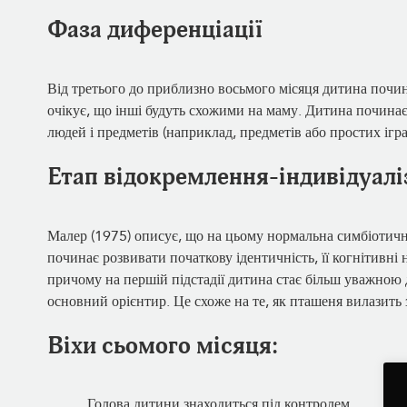
Фаза диференціації
Від третього до приблизно восьмого місяця дитина почина
очікує, що інші будуть схожими на маму. Дитина починає
людей і предметів (наприклад, предметів або простих ігр
Етап відокремлення-індивідуалі
Малер (1975) описує, що на цьому нормальна симбіотичн
починає розвивати початкову ідентичність, її когнітивні н
причому на першій підстадії дитина стає більш уважною д
основний орієнтир. Це схоже на те, як пташеня вилазить з
Віхи сьомого місяця:
Голова дитини знаходиться під контролем.