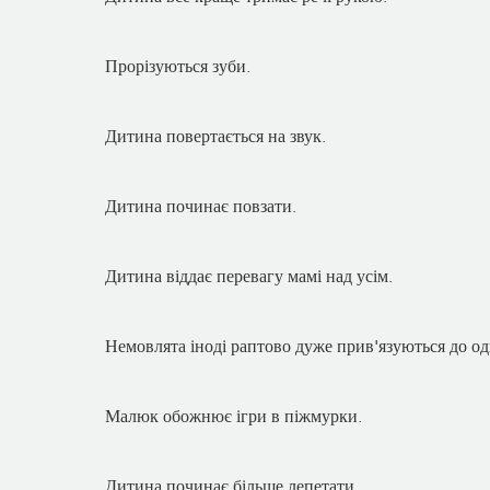
Прорізуються зуби.
Дитина повертається на звук.
Дитина починає повзати.
Дитина віддає перевагу мамі над усім.
Немовлята іноді раптово дуже прив'язуються до одн
Малюк обожнює ігри в піжмурки.
Дитина починає більше лепетати.