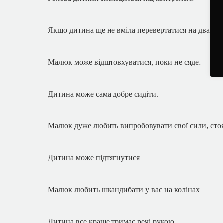
Якщо дитина ще не вміла перевертатися на два боки
Малюк може відштовхуватися, поки не сяде.
Дитина може сама добре сидіти.
Малюк дуже любить випробовувати свої сили, стояч
Дитина може підтягнутися.
Малюк любить шкандибати у вас на колінах.
Дитина все краще тримає речі рукою.