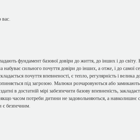
 вас.
кладають фундамент базової довіри до життя, до інших і до світу
абуває сильного почуття довіри до інших, а отже, і до самої се
складається почуття впевненості, є тепло, регулярність і велика 
 опиняється під загрозою. Малюки розчаровуються або замикають
здатні в достатній мірі забезпечити базову впевненість, закладаєт
 якщо часом потреби дитини не задовольняються, а навколишнє с
и є безпечним.