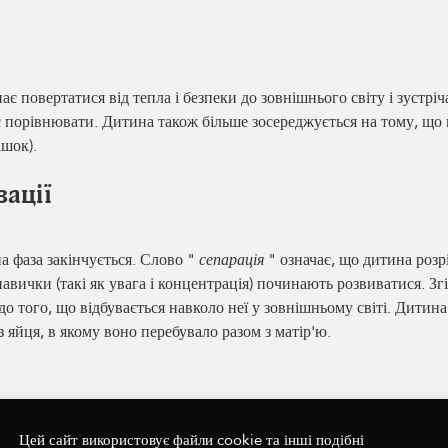
є повертатися від тепла і безпеки до зовнішнього світу і зустріч
 порівнювати. Дитина також більше зосереджується на тому, що 
ашок).
зації
а фаза закінчується. Слово "
сепарація
" означає, що дитина розрі
авички (такі як увага і концентрація) починають розвиватися. Згі
о того, що відбувається навколо неї у зовнішньому світі. Дитина
 яйця, в якому воно перебувало разом з матір'ю.
Цей сайт використовує файли cookie та інші подібні