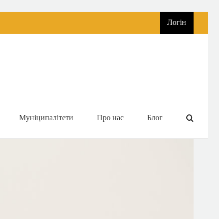
Логін
Муніципалітети
Про нас
Блог