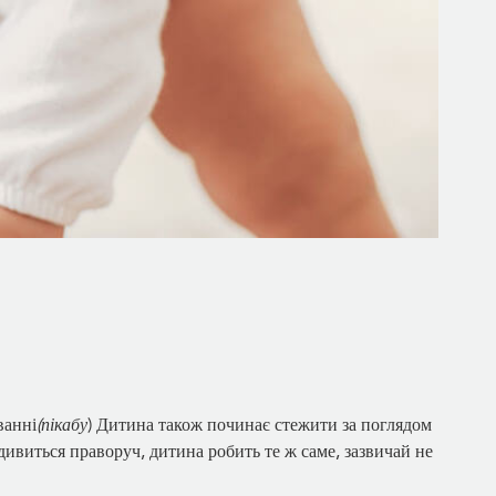
ванні
(пікабу
) Дитина також починає стежити за поглядом
дивиться праворуч, дитина робить те ж саме, зазвичай не