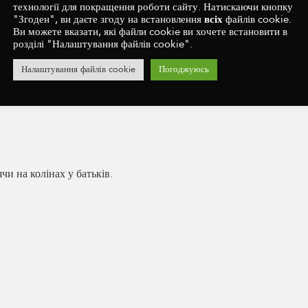
технології для покращення роботи сайту. Натискаючи кнопку
"Згоден", ви даєте згоду на встановлення
всіх
файлів cookie.
Ви можете вказати, які файли cookie ви хочете встановити в
, то після цього місяця вона точно зможе це робити.
розділі "Налаштування файлів cookie".
Налаштування файлів cookie
Погоджуюсь
и на колінах у батьків.