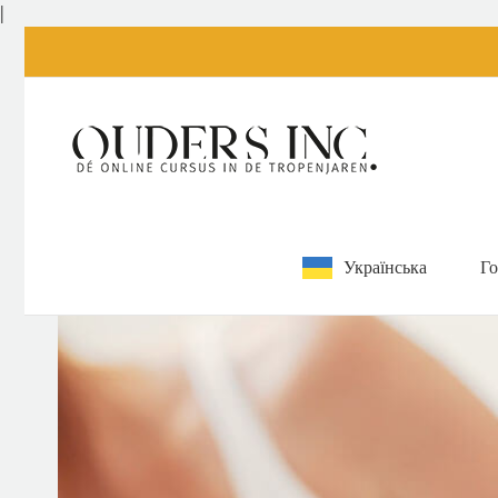
Перейти
|
до
змісту
Українська
Го
Переглянути
збільшене
зображення