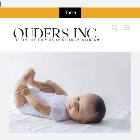
Перейти
|
до
Логін
змісту
Переглянути
збільшене
зображення