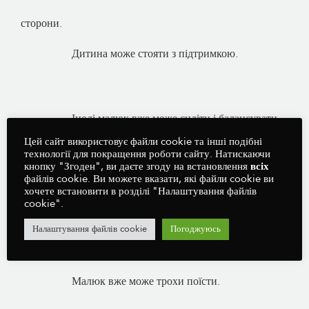
сторони.
Дитина може стояти з підтримкою.
Іноді малюк вже може сидіти і балансувати
Цей сайт використовує файли cookie та інші подібні
технології для покращення роботи сайту. Натискаючи
кнопку "Згоден", ви даєте згоду на встановлення
всіх
на руках.
файлів cookie. Ви можете вказати, які файли cookie ви
хочете встановити в розділі "Налаштування файлів
Немовлята намагаються зайняти повзаюче
cookie".
Налаштування файлів cookie
Погоджуюсь
положення, а деякі вже можуть трохи повзати.
Малюк вже може трохи поїсти.