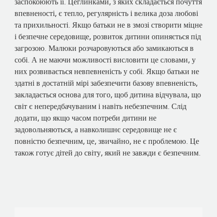
заспокоюють її. Цеглинками, з яких складається почуття
впевненості, є тепло, регулярність і велика доза любові
та прихильності. Якщо батьки не в змозі створити міцне
і безпечне середовище, розвиток дитини опиняється під
загрозою. Малюки розчаровуються або замикаються в
собі. А не маючи можливості висловити це словами, у
них розвивається невпевненість у собі. Якщо батьки не
здатні в достатній мірі забезпечити базову впевненість,
закладається основа для того, щоб дитина відчувала, що
світ є непередбачуваним і навіть небезпечним. Слід
додати, що якщо часом потреби дитини не
задовольняються, а навколишнє середовище не є
повністю безпечним, це, звичайно, не є проблемою. Це
також готує дітей до світу, який не завжди є безпечним.