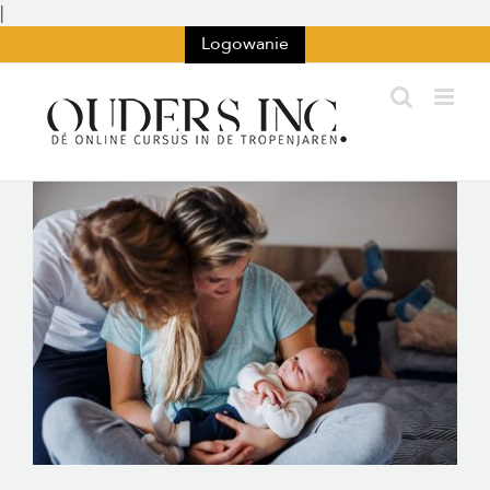
Przejdź
|
do
Logowanie
treści
Wyświetl
większy
obraz