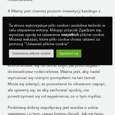
4 Ważny jest również poziom inwestycji każdego z
rodziców w swoje dziecko. Ważne jest, aby oboje
rodzice osobno inwestowali czas i energię w
Ta strona wykorzystuje pliki cookie i podobne techniki w
zajmowanie się, zabawę i opiekę nad własnymi
celu ulepszenia witryny. Klikając przycisk Zgadzam się,
wyrażasz zgodę na ustawienie
wszystkich
plików cookie.
dziećmi.
Możesz wskazać, które pliki cookie chcesz ustawić za
pomocą "Ustawień plików cookie".
5 I wreszcie, stopień, w jakim chcesz omawiać
informacje o swoim dziecku ze swoim partnerem
Ustawienia plików cookie
Zgadzam się
(Weissman & Cohen, 1985). Ważne jest, aby otwarcie
komunikować się na temat tego, jak postrzegasz i
doświadczasz rodzicielstwa. Ważne jest, aby nadal
wymieniać się różnymi pomysłami na ten temat.
Może się zdarzyć, że pozostanie to obszarem napięć,
ale upewnij się, że aby zachować spokój, nie
powstrzymasz się od wyjaśnienia, co o tym myślisz.
Podstawą dobrej współpracy jest wiedza o sobie
nawzajem i o tym, czego byśmy chcieli. Jak się tego