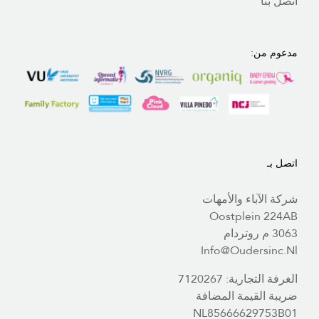
اتصل بنا
مدعوم من:
اتصل بـ
شركة الآباء والأمهات
Oostplein 224AB
3063 م روتردام
Info@oudersinc.nl
الغرفة التجارية: 7120267
ضريبة القيمة المضافة
NL85666629753B01