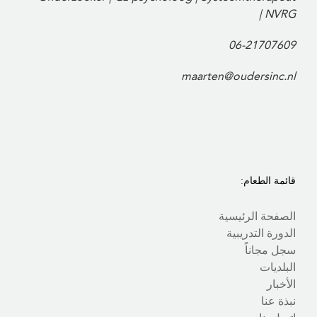
NVRG |
06-21707609
maarten@oudersinc.nl
قائمة الطعام:
الصفحة الرئيسية
الدورة التدريبية
سجل مجاناً
البلديات
الأخبار
نبذة عنا