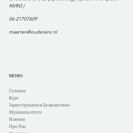
NVRG |
06-21707609
maarten@oudersinc.nl
МЕНЮ:
Головна
Курс
Зареєструватися Безкоштовно
Муніципалітети
Новини
Про Нас