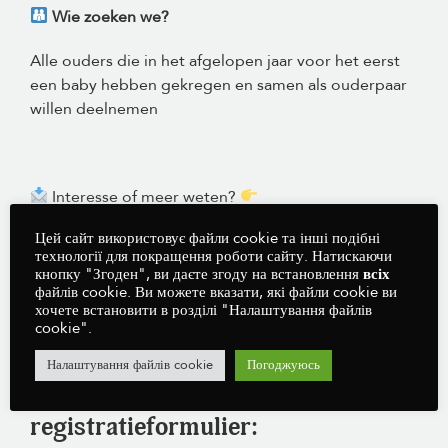
Wie zoeken we?
Alle ouders die in het afgelopen jaar voor het eerst
een baby hebben gekregen en samen als ouderpaar
willen deelnemen
Interesse of meer weten?
Цей сайт використовує файли cookie та інші подібні
Meer lezen over het onderzoek?
технології для покращення роботи сайту. Натискаючи
кнопку "Згоден", ви даєте згоду на встановлення
всіх
файлів cookie. Ви можете вказати, які файли cookie ви
хочете встановити в розділі "Налаштування файлів
Als ouders meteen willen meedoen,
cookie".
noteer hier naam, telefoonnummer
Налаштування файлів cookie
Погоджуюсь
en e-mailadres via het
registratieformulier: