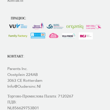
Контакти
ПРАЦЮЄ:
КОНТАКТ:
Parents Inc.
Oostplein 224AB
3063 CE Rotterdam
Info@oudersinc.nl
Торгово-Промислова Палата: 7120267
ПДВ:
NL856629753B01