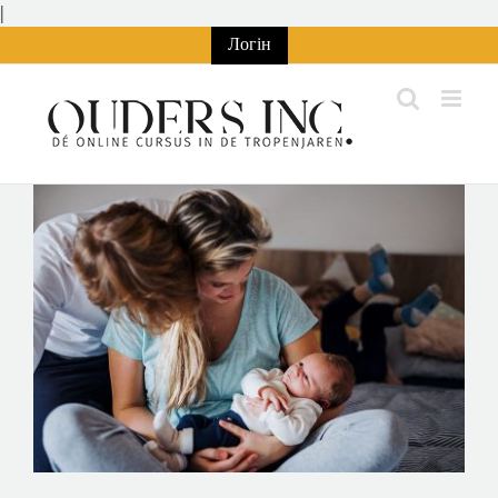
Перейти
|
до
Логін
змісту
Переглянути
збільшене
зображення