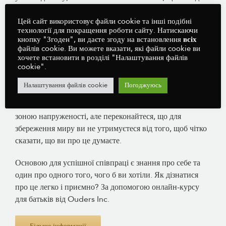
батьки окремо вкладали час і енергію у виховання, ігри
Цей сайт використовує файли cookie та інші подібні
та догляд за власними дітьми.
технології для покращення роботи сайту. Натискаючи
кнопку "Згоден", ви даєте згоду на встановлення
всіх
5 І, нарешті, наскільки ви хочете обговорювати
файлів cookie. Ви можете вказати, які файли cookie ви
інформацію про вашу дитину з вашим партнером
хочете встановити в розділі "Налаштування файлів
cookie".
(Weissman & Cohen, 1985). Важливо відкрито
говорити про те, як ви бачите і відчуваєте батьківство.
Налаштування файлів cookie
Погоджуюсь
Важливо продовжувати обмінюватися різними думками
з цього приводу. Цілком можливо, що це залишається
зоною напруженості, але переконайтеся, що для
збереження миру ви не утримуєтеся від того, щоб чітко
сказати, що ви про це думаєте.
Основою для успішної співпраці є знання про себе та
один про одного того, чого б ви хотіли. Як дізнатися
про це легко і приємно? За допомогою онлайн-курсу
для батьків від Ouders Inc.