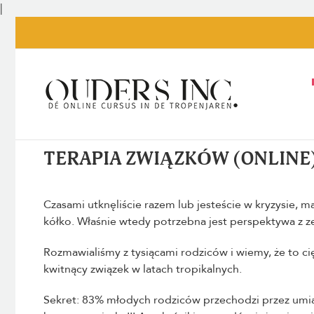
Przejdź
|
do
treści
TERAPIA ZWIĄZKÓW (ONLINE
Czasami utknęliście razem lub jesteście w kryzysie, 
kółko. Właśnie wtedy potrzebna jest perspektywa z z
Rozmawialiśmy z tysiącami rodziców i wiemy, że to ci
kwitnący związek w latach tropikalnych.
Sekret: 83% młodych rodziców przechodzi przez um