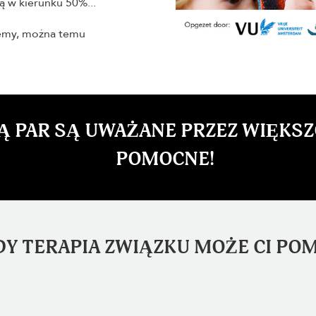
ą w kierunku 50%...
lemy, można temu
 PAR SĄ UWAŻANE PRZEZ WIĘKSZO
POMOCNE!
EDY TERAPIA ZWIĄZKU MOŻE CI POM