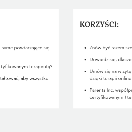
KORZYŚCI:
e same powtarzające się
Znów być razem sz
Dowiedz się, dlaczeg
rtyfikowanym terapeutą?
Umów się na wizytę
ztałtować, aby wszystko
dzięki terapii online
Parents Inc. współp
certyfikowanymi) t