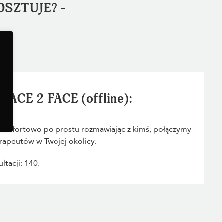
 KOSZTUJE? -
ACE 2 FACE (offline):
ej komfortowo po prostu rozmawiając z kimś, połączymy
erapeutów w Twojej okolicy.
tacji: 140,-