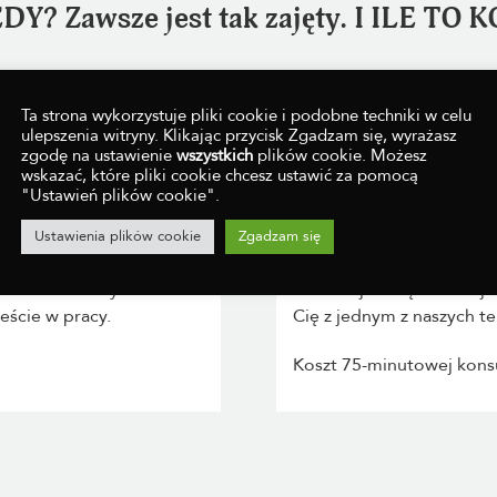
EDY? Zawsze jest tak zajęty. I ILE TO
Ta strona wykorzystuje pliki cookie i podobne techniki w celu
ulepszenia witryny. Klikając przycisk Zgadzam się, wyrażasz
zgodę na ustawienie
wszystkich
plików cookie. Możesz
wskazać, które pliki cookie chcesz ustawić za pomocą
"Ustawień plików cookie".
RELATERAPIA F
Ustawienia plików cookie
Zgadzam się
sie. Może to być
Jeśli czujesz się bardzi
eście w pracy.
Cię z jednym z naszych t
Koszt 75-minutowej konsul