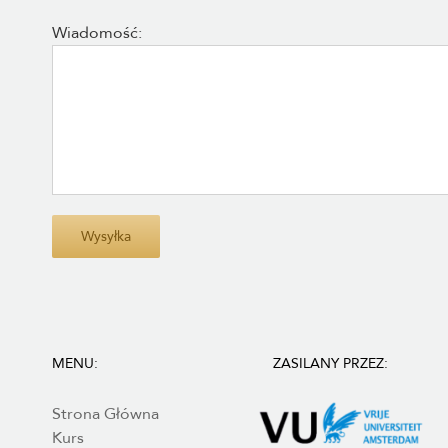
Wiadomość:
To pole należy pozostawić puste.
MENU:
ZASILANY PRZEZ:
Strona Główna
Kurs