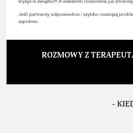
kryzys w związku!!! A wskaźniki rozwodów już zmierzaj
Jeśli partnerzy odpowiednio i szybko rozwiążą prob
zapobiec.
ROZMOWY Z TERAPEUTĄ
- KI