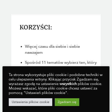
KORZYŚCI:
Więcej czasu dla siebie i siebie
nawzajem
Spośród
11 tematów
wybierz ten, który
będzie dla Ciebie przydatny
Ta strona wykorzystuje pliki cookie i podobne techniki w
Kurs jest anonimowy
celu ulepszenia witryny. Klikając przycisk Zgadzam się,
wyrażasz zgodę na ustawienie
wszystkich
plików cookie.
Możesz wskazać, które pliki cookie chcesz ustawić za
Kurs kosztuje normalnie 129 euro, ale
pomocą "Ustawień plików cookie".
jest bezpłatny, jeśli mieszkasz w jednej z
ponad 50 gmin, które go wykupiły
Ustawienia plików cookie
Zgadzam się