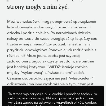
strony mogły z nim żyć.
Możliwe wskazówki mogą obejmować sporządzenie
listy obowiązków domowych przed narodzinami
dziecka i podzielenie ich. Po narodzinach dziecka
należy od czasu do czasu przeglądać tę listę. Czy coś
trzeba w niej zmienić? Czy potrzebna jest zmiana
przydziału obowiązków. Ponownie; jak radzić sobie z
różnicami? Może jedna osoba jest szybciej
zadowolona z tego, jak czysty jest dom, ale partner
jest bardziej krytyczny. I WIEDZ: istnieje różnica
między "wykonawcą" a "właścicielem" zadań.
Czasami osoba odkurzająca nie jest "właścicielem"
odkurzania i ma inne wyobrażenie o tym, czym jest
dobre odkurzanie. Właściciel jest tym, który wskazuje,
Ta strona wykorzystuje pliki cookie i podobne techniki w
że odkurzanie jest potrzebne. Kto może być bardziej
celu ulepszenia witryny. Klikając przycisk Zgadzam się,
skłonny dostrzec, że jest ono potrzebne. Wykonawca
wyrażasz zgodę na ustawienie
wszystkich
plików cookie.