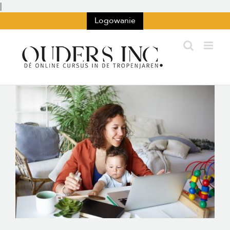
Przejdź
|
do
Logowanie
treści
Wyświetl
większy
obraz