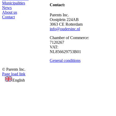
Municipalities
Contact:
News
About us
Parents Inc.
Contact
Oostplein 224AB
3063 CE Rotterdam
info@oudersinc.nl
Chamber of Commerce:
7120267
VAT:
NL856629753B01
General conditions
© Parents Inc.
Page load link
Go
English
to
the
top