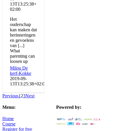
13T13:25:38+
02:00
Het
ouderschap
kan maken dat
herinneringen
en gevoelens
van [...]
What
parenting can
loosen up
Milou De
kerf-Kokke
2019-09-
13T13:25:38+02:00
Previous
1
2
3
Next
Menu:
Powered by:
Home
Course
Register for free