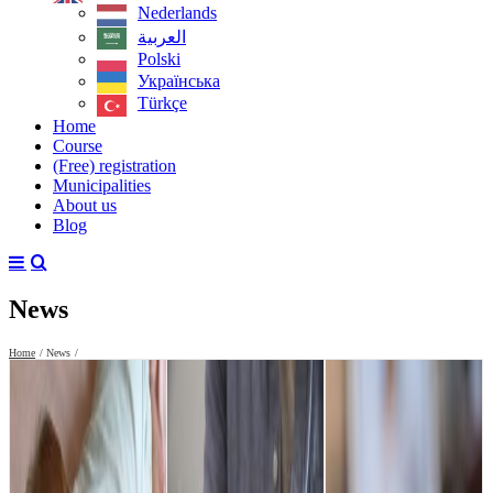
Nederlands
العربية‏
Polski
Українська
Türkçe
Home
Course
(Free) registration
Municipalities
About us
Blog
News
Home
News