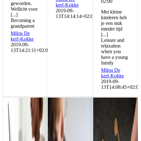
02:00
geworden.
kerf-Kokke
Wellicht voor
2019-09-
Met kleine
[...]
13T14:14:14+02:00
kinderen heb
Becoming a
je een stuk
grandparent
minder tijd
Milou De
[...]
kerf-Kokke
Leisure and
2019-09-
relaxation
13T14:21:11+02:00
when you
have a young
family
Milou De
kerf-Kokke
2019-09-
13T14:08:45+02:00