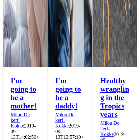
I'm
I'm
Healthy
going to
going to
wranglin
be a
be a
g in the
mother!
daddy!
Tropics
years
Milou De
Milou De
kerf-
kerf-
Milou De
Kokke
2019-
Kokke
2019-
kerf-
09-
09-
Kokke
2019-
13T14:02:50+
13T13:57:10+
09-