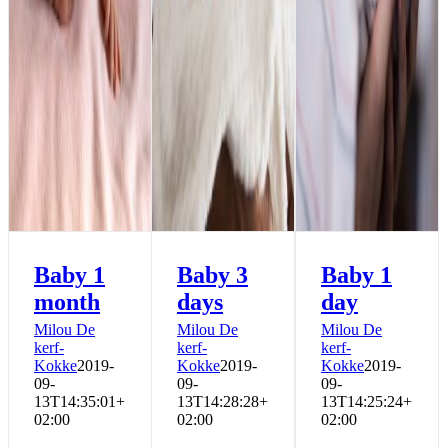
Baby 1
Baby 3
Baby 1
month
days
day
Milou De
Milou De
Milou De
kerf-
kerf-
kerf-
Kokke
2019-
Kokke
2019-
Kokke
2019-
09-
09-
09-
13T14:35:01+
13T14:28:28+
13T14:25:24+
02:00
02:00
02:00