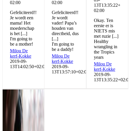
02:00
02:00
13T13:35:22+
02:00
Gefeliciteerd!!
Gefeliciteerd!!
Je wordt een
Je wordt
Okay. Ten
mama! Het
vader! Papa’s
eerste er is
moederschap
houden van
NIETS mis
is het [...]
directheid, dus
met ruzie [...]
I'm going to
[...]
Healthy
be a mother!
I'm going to
wrangling in
be a daddy!
Milou De
the Tropics
kerf-Kokke
Milou De
years
2019-09-
kerf-Kokke
Milou De
13T14:02:50+02:00
2019-09-
kerf-Kokke
13T13:57:10+02:00
2019-09-
13T13:35:22+02:00