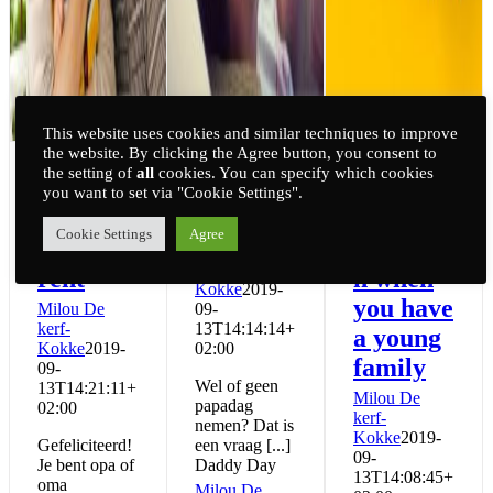
This website uses cookies and similar techniques to improve
the website. By clicking the Agree button, you consent to
the setting of
all
cookies. You can specify which cookies
Becomin
Daddy
Leisure
you want to set via "Cookie Settings".
g a
Day
and
Cookie Settings
Agree
grandpa
relaxatio
Milou De
kerf-
rent
n when
Kokke
2019-
you have
Milou De
09-
kerf-
13T14:14:14+
a young
Kokke
2019-
02:00
family
09-
Wel of geen
13T14:21:11+
Milou De
papadag
02:00
kerf-
nemen? Dat is
Kokke
2019-
Gefeliciteerd!
een vraag [...]
09-
Je bent opa of
Daddy Day
13T14:08:45+
oma
Milou De