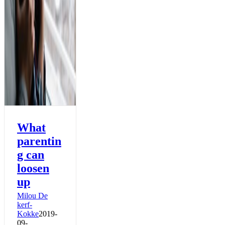
What
parentin
g can
loosen
up
Milou De
kerf-
Kokke
2019-
09-