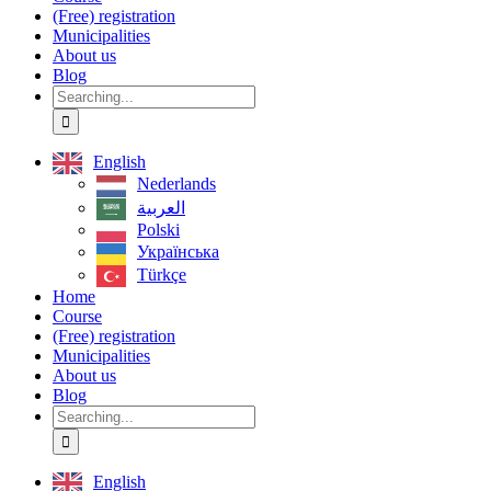
(Free) registration
Municipalities
About us
Blog
Search
for:
English
Nederlands
العربية‏
Polski
Українська
Türkçe
Home
Course
(Free) registration
Municipalities
About us
Blog
Search
for:
English